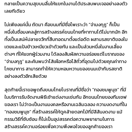
กลายเป็นความสุขบนลิ้นให้แขกในงานได้ประสบพบเจออย่างลงตัว
เลยทีเดียว
ไม่เพียงแค่นั้น ถัดมา คือขนมที่มีชื่อไพเราะว่า “จ่ามงกุฎ” ก็เป็น
หนึ่งในชื่อมงคลสู่การสร้างสรรค์ขนมไทยที่หาทานได้ไม่มากนัก อีก
ทั้งเป็นเสน่ห์ปลายจวักที่สืบทอดมาตั้งแต่อดีต ผสานรสชาติของใบ
เตยและแป้งข้าวเหนียวเข้าด้วยกัน และเป็นส่วนหนึ่งในงานเลี้ยง
ต่างๆ ที่ให้แขกผู้ร่วมงาน ได้ลองสัมผัสความอร่อยแต่โบราณของ
“จ่ามงกุฎ” และค้นพบว่าไส้เผือกหรือไส้ถั่วที่อุดมไปด้วยคุณค่าทาง
โภชนาการ สามารถทำให้ความหอมหวานของขนมเข้ากับรสชาติ
อย่างลงตัวอีกเสียด้วย
สุดท้ายนี้เราขอพูดถึงขนมไทยโบราณที่มีชื่อว่า “ทองชมพูนุช” ที่มี
ในบริการรับจัดงานพิธีเช้าแต่งงานเช่นกัน อีกขนมไทยของทีมเชฟ
ของเรา ไม่ว่าจะเป็นงานมงคลหรืองานเฉลิมฉลอง ความงดงามที่ใน
“ทองชมพูนุช” ที่สร้างสรรค์ให้ดูคล้ายดอกไม้ที่มีสีสันงดงาม แม้
กรรมวิธีที่ซับซ้อน ก็ไม่เป็นอุปสรรคต่อความพยายามในการ
สร้างสรรค์ความอร่อยเพื่อความพึงพอใจของลูกค้าของเรา