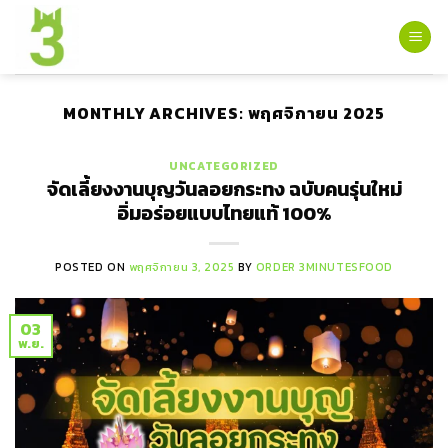
Skip
to
content
MONTHLY ARCHIVES:
พฤศจิกายน 2025
UNCATEGORIZED
จัดเลี้ยงงานบุญวันลอยกระทง ฉบับคนรุ่นใหม่
อิ่มอร่อยแบบไทยแท้ 100%
POSTED ON
พฤศจิกายน 3, 2025
BY
ORDER 3MINUTESFOOD
03
พ.ย.