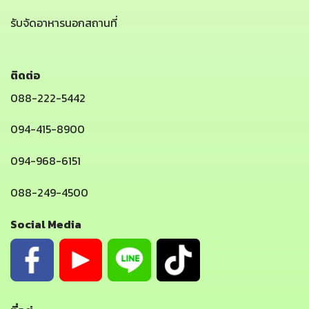
รับจัดอาหารนอกสถานที่
ติดต่อ
088-222-5442
094-415-8900
094-968-6151
088-249-4500
Social Media