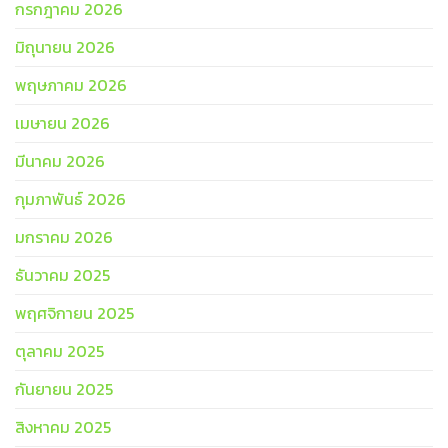
กรกฎาคม 2026
มิถุนายน 2026
พฤษภาคม 2026
เมษายน 2026
มีนาคม 2026
กุมภาพันธ์ 2026
มกราคม 2026
ธันวาคม 2025
พฤศจิกายน 2025
ตุลาคม 2025
กันยายน 2025
สิงหาคม 2025