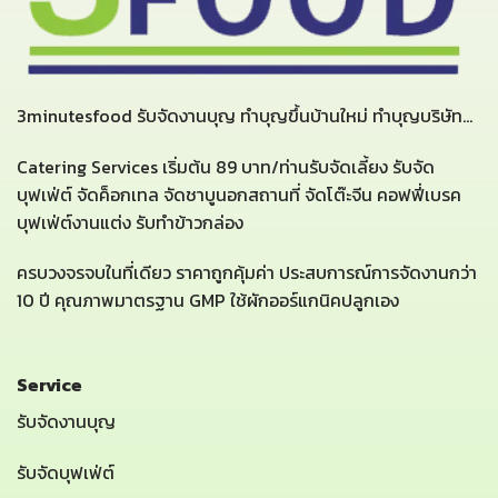
3minutesfood รับจัดงานบุญ ทำบุญขึ้นบ้านใหม่ ทำบุญบริษัท...
Catering Services เริ่มต้น 89 บาท/ท่านรับจัดเลี้ยง รับจัด
บุฟเฟ่ต์ จัดค็อกเทล จัดชาบูนอกสถานที่ จัดโต๊ะจีน คอฟฟี่เบรค
บุฟเฟ่ต์งานแต่ง รับทำข้าวกล่อง
ครบวงจรจบในที่เดียว ราคาถูกคุ้มค่า ประสบการณ์การจัดงานกว่า
10 ปี คุณภาพมาตรฐาน GMP ใช้ผักออร์แกนิคปลูกเอง
Service
รับจัดงานบุญ
รับจัดบุฟเฟ่ต์