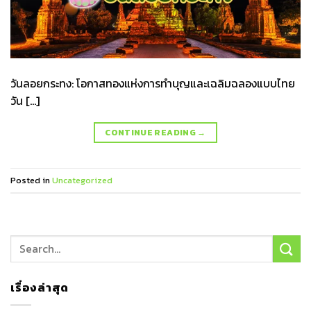
วันลอยกระทง: โอกาสทองแห่งการทำบุญและเฉลิมฉลองแบบไทย
วัน […]
CONTINUE READING
→
Posted in
Uncategorized
เรื่องล่าสุด