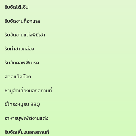
รับจัดโต๊ะจีน
รับจัดงานค็อกเทล
รับจัดงานแต่งพิธีเช้า
รับทำข้าวกล่อง
รับจัดคอฟฟี่เบรค
จัดสแน็คบ๊อก
ชาบูจัดเลี้ยงนอกสถานที่
ซี่โครงหมูอบ BBQ
อาหารบุฟเฟ่ต์งานแต่ง
รับจัดเลี้ยงนอกสถานที่