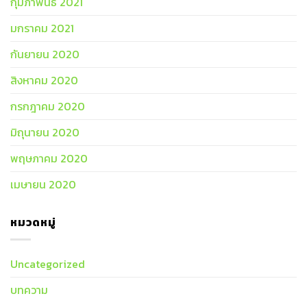
กุมภาพันธ์ 2021
มกราคม 2021
กันยายน 2020
สิงหาคม 2020
กรกฎาคม 2020
มิถุนายน 2020
พฤษภาคม 2020
เมษายน 2020
หมวดหมู่
Uncategorized
บทความ