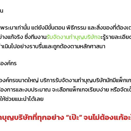
ผน
พระมาเท่านั้น แต่ยังมีขั้นตอน พิธีกรรม และสิ่งของที่ต้องเต
างแท้จริง ซึ่งทีมงาน
รับจัดงานทําบุญบริษัทจ
ะรู้รายละเอีย
นจะดำเนินไปอย่างราบรื่นและถูกต้องตามหลักศาสนา
าดองค์กร
ือองค์กรขนาดใหญ่ บริการรับจัดงานทําบุญบริษัทมักมีแพ็กเ
้องการและงบประมาณ จะเลือกแพ็กเกจเรียบง่าย หรือจัดเต
ห้ช่วยแนะนำได้เลย
ุญบริษัทที่ทุกอย่าง “เป๊ะ” จนไม่ต้องแก้อะ