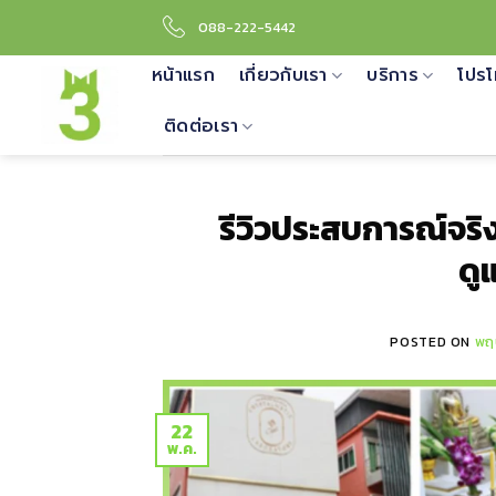
Skip
088-222-5442
to
content
หน้าแรก
เกี่ยวกับเรา
บริการ
โปรโ
ติดต่อเรา
รีวิวประสบการณ์จริง
ดู
POSTED ON
พฤ
22
พ.ค.