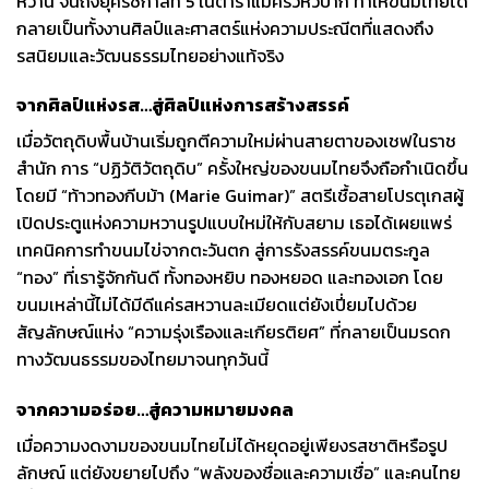
หวาน จนถึงยุครัชกาลที่ 5 ในตำราแม่ครัวหัวป่าก์ ทำให้ขนมไทยได้
กลายเป็นทั้งงานศิลป์และศาสตร์แห่งความประณีตที่แสดงถึง
รสนิยมและวัฒนธรรมไทยอย่างแท้จริง
จากศิลป์แห่งรส…สู่ศิลป์แห่งการสร้างสรรค์
เมื่อวัตถุดิบพื้นบ้านเริ่มถูกตีความใหม่ผ่านสายตาของเชฟในราช
สำนัก การ “ปฏิวัติวัตถุดิบ” ครั้งใหญ่ของขนมไทยจึงถือกำเนิดขึ้น
โดยมี “ท้าวทองกีบม้า (Marie Guimar)” สตรีเชื้อสายโปรตุเกสผู้
เปิดประตูแห่งความหวานรูปแบบใหม่ให้กับสยาม เธอได้เผยแพร่
เทคนิคการทำขนมไข่จากตะวันตก สู่การรังสรรค์ขนมตระกูล
“ทอง” ที่เรารู้จักกันดี ทั้งทองหยิบ ทองหยอด และทองเอก โดย
ขนมเหล่านี้ไม่ได้มีดีแค่รสหวานละเมียดแต่ยังเปี่ยมไปด้วย
สัญลักษณ์แห่ง “ความรุ่งเรืองและเกียรติยศ” ที่กลายเป็นมรดก
ทางวัฒนธรรมของไทยมาจนทุกวันนี้
จากความอร่อย…สู่ความหมายมงคล
เมื่อความงดงามของขนมไทยไม่ได้หยุดอยู่เพียงรสชาติหรือรูป
ลักษณ์ แต่ยังขยายไปถึง “พลังของชื่อและความเชื่อ” และคนไทย