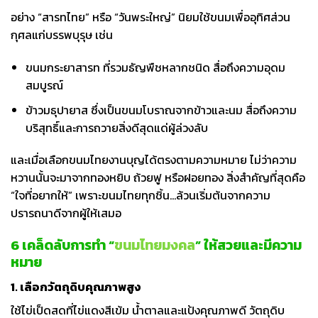
อย่าง “สารทไทย” หรือ “วันพระใหญ่” นิยมใช้ขนมเพื่ออุทิศส่วน
กุศลแก่บรรพบุรุษ เช่น
ขนมกระยาสารท ที่รวมธัญพืชหลากชนิด สื่อถึงความอุดม
สมบูรณ์
ข้าวมธุปายาส ซึ่งเป็นขนมโบราณจากข้าวและนม สื่อถึงความ
บริสุทธิ์และการถวายสิ่งดีสุดแด่ผู้ล่วงลับ
และเมื่อเลือกขนมไทยงานบุญได้ตรงตามความหมาย ไม่ว่าความ
หวานนั้นจะมาจากทองหยิบ ถ้วยฟู หรือฝอยทอง สิ่งสำคัญที่สุดคือ
“ใจที่อยากให้” เพราะขนมไทยทุกชิ้น…ล้วนเริ่มต้นจากความ
ปรารถนาดีจากผู้ให้เสมอ
6 เคล็ดลับการทำ “
ขนมไทยมงคล
” ให้สวยและมีความ
หมาย
1. เลือกวัตถุดิบคุณภาพสูง
ใช้ไข่เป็ดสดที่ไข่แดงสีเข้ม น้ำตาลและแป้งคุณภาพดี วัตถุดิบ