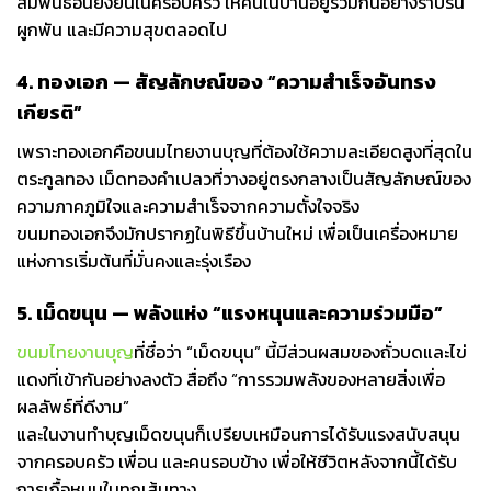
สัมพันธ์อันยั่งยืนในครอบครัว ให้คนในบ้านอยู่ร่วมกันอย่างราบรื่น
ผูกพัน และมีความสุขตลอดไป
4. ทองเอก — สัญลักษณ์ของ “ความสำเร็จอันทรง
เกียรติ”
เพราะทองเอกคือขนมไทยงานบุญที่ต้องใช้ความละเอียดสูงที่สุดใน
ตระกูลทอง เม็ดทองคำเปลวที่วางอยู่ตรงกลางเป็นสัญลักษณ์ของ
ความภาคภูมิใจและความสำเร็จจากความตั้งใจจริง
ขนมทองเอกจึงมักปรากฏในพิธีขึ้นบ้านใหม่ เพื่อเป็นเครื่องหมาย
แห่งการเริ่มต้นที่มั่นคงและรุ่งเรือง
5. เม็ดขนุน — พลังแห่ง “แรงหนุนและความร่วมมือ”
ขนมไทยงานบุญ
ที่ชื่อว่า “เม็ดขนุน” นี้มีส่วนผสมของถั่วบดและไข่
แดงที่เข้ากันอย่างลงตัว สื่อถึง “การรวมพลังของหลายสิ่งเพื่อ
ผลลัพธ์ที่ดีงาม”
และในงานทำบุญเม็ดขนุนก็เปรียบเหมือนการได้รับแรงสนับสนุน
จากครอบครัว เพื่อน และคนรอบข้าง เพื่อให้ชีวิตหลังจากนี้ได้รับ
การเกื้อหนุนในทุกเส้นทาง