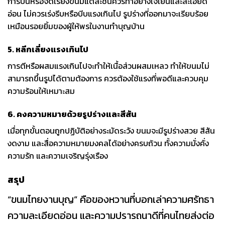
การปั้นหรือจัดเรียงขนมแต่ละชิ้นควรทำอย่างใจเย็นและละเอียด
อ่อน ไม่ควรเร่งรีบหรือบีบแรงเกินไป รูปร่างที่ออกมาจะเรียบร้อย
เหมือนรอยยิ้มของผู้ให้พรในงานทำบุญบ้าน
5. หลีกเลี่ยงแรงเกินไป
การตีหรือผสมแรงเกินไปจะทำให้เนื้อส่วนผสมเหลว ทำให้ขนมไม่
สามารถขึ้นรูปได้ตามต้องการ ควรต้องใช้แรงที่พอดีและควบคุม
ความร้อนให้เหมาะสม
6. คงความหมายด้วยรูปร่างและสีสัน
เมื่อทุกขั้นตอนถูกปฏิบัติอย่างระมัดระวัง ขนมจะมีรูปร่างสวย สีสัน
งดงาม และสื่อความหมายมงคลได้อย่างครบถ้วน ทั้งความมั่งคั่ง
ความรัก และความเจริญรุ่งเรือง
สรุป
“ขนมไทยงานบุญ” คือของหวานที่บอกเล่าความศรัทธา
ความละเอียดอ่อน และความปรารถนาดีที่คนไทยส่งต่อ