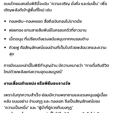
ขนมไทยมงคลในพิธีนี้จะเน้น “ความเจริญ มั่งคั่ง และร่มเย็น” เพื่อ
เชิญพลังดีเข้าสู่พื้นที่ใหม่ เช่น
ทองหยิบ–ทองหยอด สื่อถึงเงินทองไม่ขาดมือ
ฝอยทอง แทนสายสัมพันธ์ในครอบครัวที่ยาวนาน
เม็ดขนุน ที่เปรียบดังแรงสนับสนุนจากคนรอบข้าง
ถ้วยฟู คือสัญลักษณ์ของบ้านที่เต็มไปด้วยพลังบวกและความ
สุข
การมีขนมเหล่านี้ในพิธีทำบุญบ้าน มีความหมายว่า “การตั้งต้นชีวิต
ใหม่ด้วยพลังแห่งความอุดมสมบูรณ์”
งานเลื่อนตำแหน่ง หรือพิธีมอบรางวัล
เพราะในทุกความสำเร็จ ย่อมมีความพยายามและแรงหนุนอยู่เบื้อง
หลัง ขนมอย่าง จ่ามงกุฎ และ ทองเอก จึงเป็นสัญลักษณ์ของ
“ความเป็นหนึ่ง” และ “ผู้นำที่คู่ควรกับมงกุฎ”