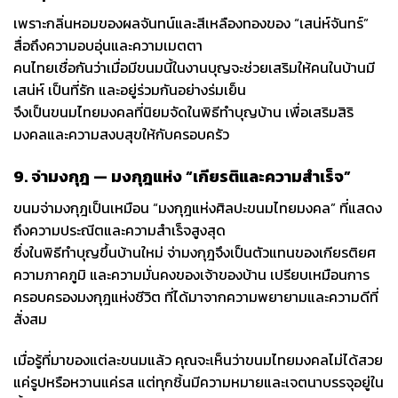
เพราะกลิ่นหอมของผลจันทน์และสีเหลืองทองของ “เสน่ห์จันทร์”
สื่อถึงความอบอุ่นและความเมตตา
คนไทยเชื่อกันว่าเมื่อมีขนมนี้ในงานบุญจะช่วยเสริมให้คนในบ้านมี
เสน่ห์ เป็นที่รัก และอยู่ร่วมกันอย่างร่มเย็น
จึงเป็นขนมไทยมงคลที่นิยมจัดในพิธีทำบุญบ้าน เพื่อเสริมสิริ
มงคลและความสงบสุขให้กับครอบครัว
9. จ่ามงกุฎ — มงกุฎแห่ง “เกียรติและความสำเร็จ”
ขนมจ่ามงกุฎเป็นเหมือน “มงกุฎแห่งศิลปะขนมไทยมงคล” ที่แสดง
ถึงความประณีตและความสำเร็จสูงสุด
ซึ่งในพิธีทำบุญขึ้นบ้านใหม่ จ่ามงกุฎจึงเป็นตัวแทนของเกียรติยศ
ความภาคภูมิ และความมั่นคงของเจ้าของบ้าน เปรียบเหมือนการ
ครอบครองมงกุฎแห่งชีวิต ที่ได้มาจากความพยายามและความดีที่
สั่งสม
เมื่อรู้ที่มาของแต่ละขนมแล้ว คุณจะเห็นว่าขนมไทยมงคลไม่ได้สวย
แค่รูปหรือหวานแค่รส แต่ทุกชิ้นมีความหมายและเจตนาบรรจุอยู่ใน