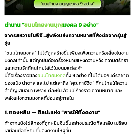
ตำนาน “
ขนมไทยงานบุญ
มงคล 9 อย่าง”
จากรสหวานในพิธี…สู่พลังแห่งความหมายที่ส่งต่อจากรุ่นสู่
รุ่น
“ขนมไทยมงคล” ไม่ได้ถูกสร้างขึ้นเพียงเพื่อถวายหรือเลี้ยงในงาน
มงคลเท่านั้น แต่ทุกชิ้นคือเครื่องหมายแห่งความหวัง ความศรัทธา
และความรักที่คนไทยใส่ไว้ในขนมแต่ละคำ
นี่คือเรื่องราวของ
ขนมไทยมงคล
ทั้ง 9 อย่าง ที่ไม่ได้บอกแค่รสชาติ
ของแป้ง น้ำตาล และไข่ แต่เล่าถึง “คุณค่าชีวิต” ที่คนไทยให้ความ
สำคัญเสมอมา เพราะแต่ละชิ้น ล้วนมีเรื่องราว ความหมาย และ
พลังแห่งความมงคลที่ซ่อนอยู่ภายใน
1. ทองหยิบ — ศิลปะแห่ง “การให้ที่งดงาม”
ทำจากแป้งไข่สีทองที่ถูกหยิบจีบขึ้นอย่างประณีตทีละกลีบ เปรียบ
เสมือนมือที่หยิบยื่นสิ่งดีงามให้ผู้อื่น