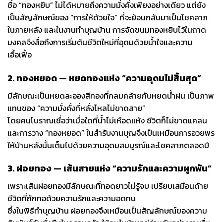
ชื่อ “ทองหยิบ” ไม่ได้หมายถึงความมั่งคั่งเพียงอย่างเดียว แต่ยัง
เป็นสัญลักษณ์ของ “การให้ด้วยใจ” ที่จะย้อนกลับมาเป็นโชคลาภ
ในภายหลัง และในงานทำบุญบ้าน การจัดขนมทองหยิบไว้ในถาด
มงคลจึงสื่อถึงการเริ่มต้นชีวิตใหม่ที่อุดมด้วยน้ำใจและความ
เอื้อเฟื้อ
2. ทองหยอด — หยดทองแห่ง “ความอุดมไม่สิ้นสุด”
มีลักษณะเป็นหยดละอองสีทองที่กลมคล้ายกับหยดน้ำฝน เป็นภาพ
แทนของ “ความมั่งคั่งที่หลั่งไหลไม่ขาดสาย”
โดยคนโบราณเชื่อว่าเมื่อใดที่น้ำไม่เหือดแห้ง ชีวิตก็ไม่ขาดแคลน
และการวาง “ทองหยอด” ในสำรับงานบุญจึงเป็นเหมือนการอวยพร
ให้บ้านหลังนั้นเต็มไปด้วยความอุดมสมบูรณ์และโชคลาภตลอดปี
3. ฝอยทอง — เส้นสายแห่ง “ความรักและความผูกพัน”
เพราะเส้นฝอยทองมีลักษณะที่ทอดยาวไม่รู้จบ เปรียบเสมือนด้าย
ชีวิตที่ถักทอด้วยความรักและความอดทน
ซึ่งในพิธีทำบุญบ้าน ฝอยทองจึงเหมือนเป็นสัญลักษณ์ของความ