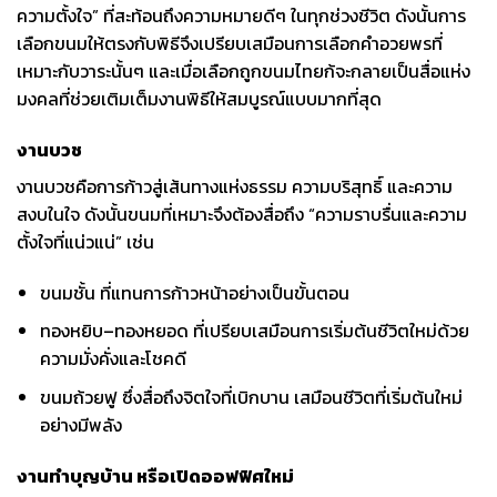
ความตั้งใจ” ที่สะท้อนถึงความหมายดีๆ ในทุกช่วงชีวิต ดังนั้นการ
เลือกขนมให้ตรงกับพิธีจึงเปรียบเสมือนการเลือกคำอวยพรที่
เหมาะกับวาระนั้นๆ และเมื่อเลือกถูกขนมไทยก้จะกลายเป็นสื่อแห่ง
มงคลที่ช่วยเติมเต็มงานพิธีให้สมบูรณ์แบบมากที่สุด
งานบวช
งานบวชคือการก้าวสู่เส้นทางแห่งธรรม ความบริสุทธิ์ และความ
สงบในใจ ดังนั้นขนมที่เหมาะจึงต้องสื่อถึง “ความราบรื่นและความ
ตั้งใจที่แน่วแน่” เช่น
ขนมชั้น ที่แทนการก้าวหน้าอย่างเป็นขั้นตอน
ทองหยิบ–ทองหยอด ที่เปรียบเสมือนการเริ่มต้นชีวิตใหม่ด้วย
ความมั่งคั่งและโชคดี
ขนมถ้วยฟู ซึ่งสื่อถึงจิตใจที่เบิกบาน เสมือนชีวิตที่เริ่มต้นใหม่
อย่างมีพลัง
งานทำบุญบ้าน หรือเปิดออฟฟิศใหม่