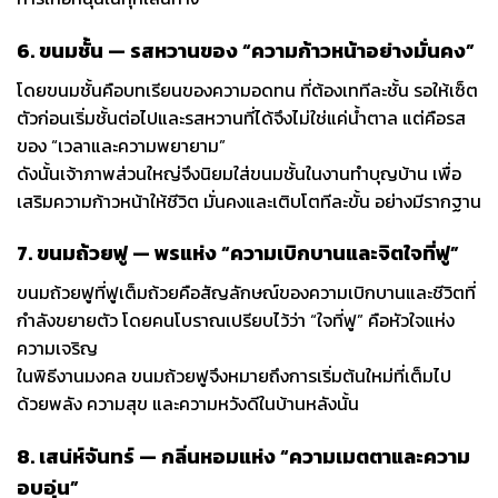
6. ขนมชั้น — รสหวานของ “ความก้าวหน้าอย่างมั่นคง”
โดยขนมชั้นคือบทเรียนของความอดทน ที่ต้องเททีละชั้น รอให้เซ็ต
ตัวก่อนเริ่มชั้นต่อไปและรสหวานที่ได้จึงไม่ใช่แค่น้ำตาล แต่คือรส
ของ “เวลาและความพยายาม”
ดังนั้นเจ้าภาพส่วนใหญ่จึงนิยมใส่ขนมชั้นในงานทำบุญบ้าน เพื่อ
เสริมความก้าวหน้าให้ชีวิต มั่นคงและเติบโตทีละขั้น อย่างมีรากฐาน
7. ขนมถ้วยฟู — พรแห่ง “ความเบิกบานและจิตใจที่ฟู”
ขนมถ้วยฟูที่ฟูเต็มถ้วยคือสัญลักษณ์ของความเบิกบานและชีวิตที่
กำลังขยายตัว โดยคนโบราณเปรียบไว้ว่า “ใจที่ฟู” คือหัวใจแห่ง
ความเจริญ
ในพิธีงานมงคล ขนมถ้วยฟูจึงหมายถึงการเริ่มต้นใหม่ที่เต็มไป
ด้วยพลัง ความสุข และความหวังดีในบ้านหลังนั้น
8. เสน่ห์จันทร์ — กลิ่นหอมแห่ง “ความเมตตาและความ
อบอุ่น”