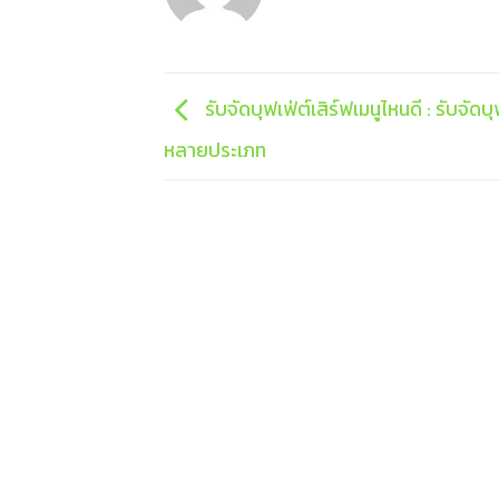
รับจัดบุฟเฟ่ต์เสิร์ฟเมนูไหนดี : รับจัด
หลายประเภท