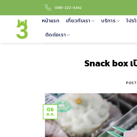
Skip
088-222-5442
to
content
หน้าแรก
เกี่ยวกับเรา
บริการ
โปรโ
ติดต่อเรา
Snack box เป
POST
06
ส.ค.