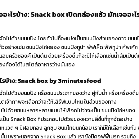
ออะไรบ้าง: Snack box เปิดกล่องแล้ว มักเจออะไ
ัดไปด้วยขนมปัง โดยทั่วไปก็จะแบ่งเป็นขนมปังส่วนของคาว ขนมป
ง ตัวอย่างเช่น ขนมปังไก่หยอง ขนมปังทูน่า พัฟเห็ด พัฟทูน่า คัพเค้ก
มครัวซองค์ เป็นต้น ด้วยเครื่องดื่มก็จะมีให้เลือกเช่นน้ำส้มเป็นต้
รองท้องได้ในสไตล์อาหารว่างนั่นเอง
ะไรบ้าง: Snack box by 3minutesfood
ดไปด้วยขนมปัง หรือขนมประเภทของว่าง คู่กับน้ำ หรือเครื่องดื่ม
แต่เจ้าภาพจะเลือกว่าจะให้เสิร์ฟแบบไหน ในส่วนของทาง
ไปด้วยขนมหลากหลายแบบให้เลือกไม่ว่าจะเป็น ขนมปังไก่หยอง
ะเป็น Snack Box ที่ประกอบไปด้วยของหวานสี่ชิ้นที่ถูกจัดอย่าง
หมวด ๆ มีฝอยทอง ลูกชุบ ขนมไทยนกน้อย เราก็มีให้เลือกเช่นกัน ซ
่านั้น เพราะนอกจาก Snack Box แล้ว เรายังมีคอฟฟี่เบรก รวมถึง